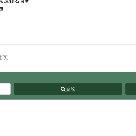
南投縣名間鄉
無
批次
查詢