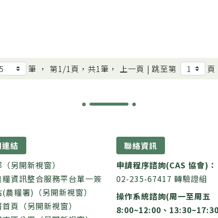
筆 ， 第
1/1
頁，共
1
筆， 上一頁 |
跳至第
頁
關連結
聯絡資訊
部（另開新視窗）
申請程序諮詢(CAS 協會)：
農糧資訊整合服務平台單一簽
02-235-67417 轉驗證組
站(農糧署)（另開新視窗）
操作系統諮詢(周一至周五
署首頁（另開新視窗）
8:00~12:00、13:30~17:3