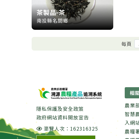
茶製品-茶
南投縣名間鄉
每頁
:::
相
農業
隱私保護及安全政策
智慧
政府網站資料開放宣告
入網
瀏覽人次：162316325
農糧