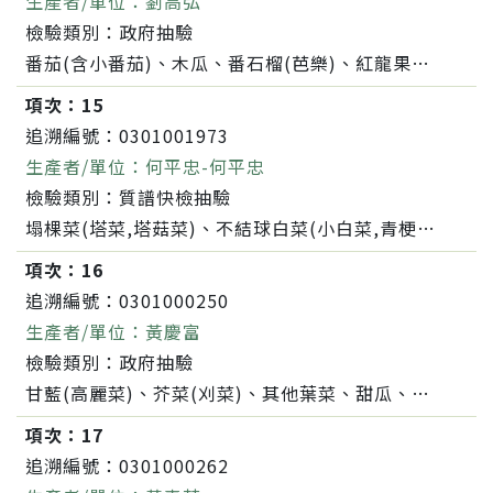
生產者/單位：
劉高弘
檢驗類別：
政府抽驗
番茄(含小番茄)、木瓜、番石榴(芭樂)、紅龍果、無花果(美蓉果)、落花生、葉用甘藷(地瓜葉,甘藷葉)、南瓜(金瓜)、夏南瓜
項次：
15
追溯編號：
0301001973
生產者/單位：
何平忠-何平忠
檢驗類別：
質譜快檢抽驗
塌棵菜(塔菜,塔菇菜)、不結球白菜(小白菜,青梗白菜,蚵白菜)、油菜(小松菜.青松菜)、紅鳳菜(紅菜)、芥菜(刈菜)、茼蒿、莧菜(刺莧菜)、菠菜、蕹菜(空心菜)、青江菜(青梗菜,青油菜)、包心芥菜、大心芥菜、結球萵苣(包心萵苣,美生菜)、小白菜、羽衣甘藍、不結球萵苣(A菜,妹仔菜)、半結球萵苣(大陸妹)、山茼蒿(昭和菜)、葉用甘藷(地瓜葉,甘藷葉)、廣島菜
項次：
16
追溯編號：
0301000250
生產者/單位：
黃慶富
檢驗類別：
政府抽驗
甘藍(高麗菜)、芥菜(刈菜)、其他葉菜、甜瓜、番茄(含小番茄)、西瓜、辣椒、其他果菜、其他根莖菜、芥藍、洋香瓜(哈蜜瓜)、筊白筍、小黃瓜(花胡瓜)、苦瓜、絲瓜、冬瓜、南瓜(金瓜)、香瓜(美濃瓜)
項次：
17
追溯編號：
0301000262