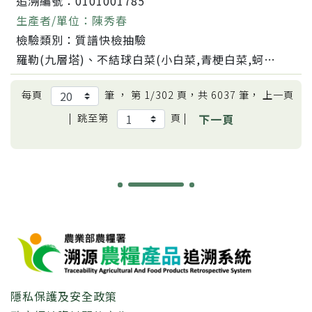
追溯編號：
0101001785
生產者/單位：
陳秀春
檢驗類別：
質譜快檢抽驗
羅勒(九層塔)、不結球白菜(小白菜,青梗白菜,蚵白菜)、甘藍(高麗菜)、芫荽(胡荽,香菜)、芹菜(西洋芹)、茼蒿、菠菜、萵苣、韭菜、西瓜、辣椒、萵苣莖、洋蔥、竹筍、胡蘿蔔、茭白筍、蔥、蔥頭、蕪菁(大頭菜)、薑、蘿蔔(白蘿蔔,菜頭)、馬鈴薯、韭蔥、小白菜、芋頭、甜菜根、蓮藕、蒜頭、小黃瓜(花胡瓜)、苦瓜、絲瓜、冬瓜、南瓜(金瓜)、四季豆(菜豆)、豌豆、扁豆、菜豆(敏豆、粉豆)、香瓜(美濃瓜)
每頁
筆 ， 第
1/302
頁，共
6037
筆， 上一頁
|
跳至第
頁 |
下一頁
:::
隱私保護及安全政策