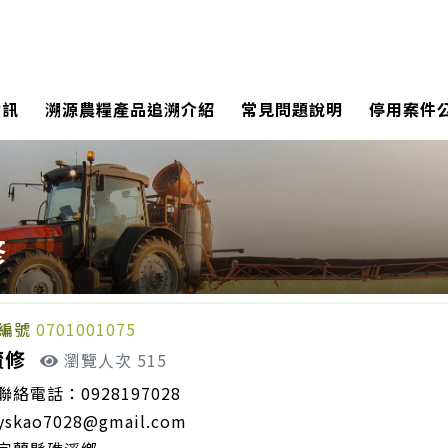
資訊
溯源農糧產品追溯介紹
常見問題說明
停用案件
修
編號
0701001075
毓修
瀏覽人次 515
聯絡電話：0928197028
yskao7028@gmail.com