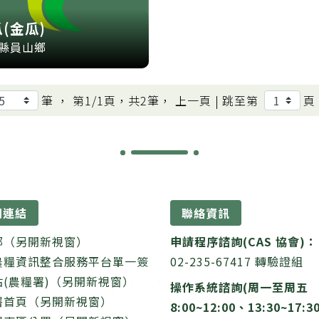
(金瓜)
縣員山鄉
筆 ， 第
1/1
頁，共
2
筆， 上一頁 |
跳至第
頁
關連結
聯絡資訊
部（另開新視窗）
申請程序諮詢(CAS 協會)：
農糧資訊整合服務平台單一簽
02-235-67417 轉驗證組
站(農糧署)（另開新視窗）
操作系統諮詢(周一至周五
署首頁（另開新視窗）
8:00~12:00、13:30~17:3