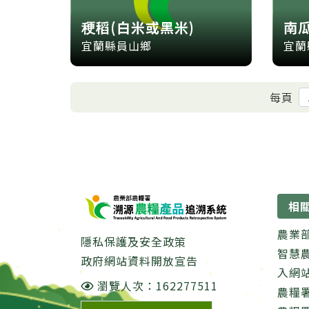
稉稻(白米或黑米)
南瓜
宜蘭縣員山鄉
宜蘭
每頁
:::
相
農業
隱私保護及安全政策
智慧
政府網站資料開放宣告
入網
瀏覽人次：162277511
農糧