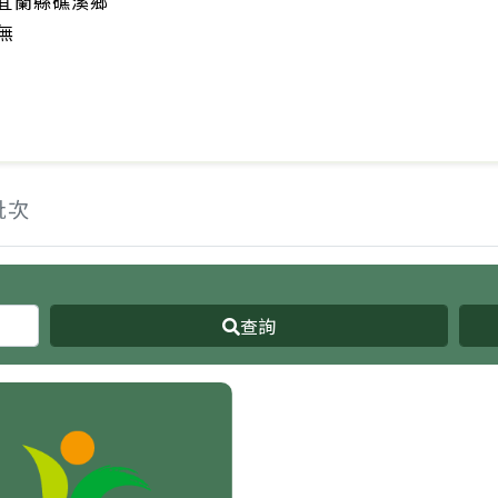
宜蘭縣礁溪鄉
無
批次
查詢