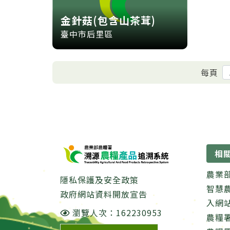
金針菇(包含山茶茸)
臺中市后里區
每頁
:::
相
農業
隱私保護及安全政策
智慧
政府網站資料開放宣告
入網
瀏覽人次：162230953
農糧