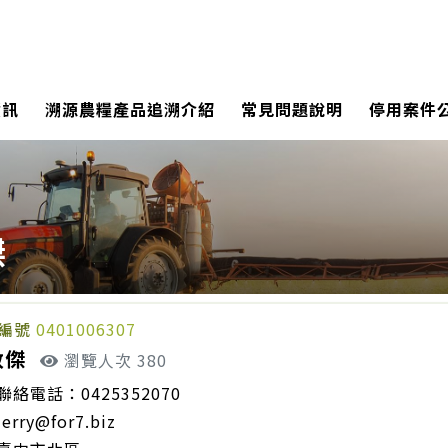
資訊
溯源農糧產品追溯介紹
常見問題說明
停用案件
傑
編號
0401006307
敦傑
瀏覽人次 380
聯絡電話：0425352070
jerry@for7.biz