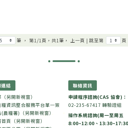
筆 ， 第
1/1
頁，共
1
筆， 上一頁 |
跳至第
頁
關連結
聯絡資訊
部（另開新視窗）
申請程序諮詢(CAS 協會)：
農糧資訊整合服務平台單一簽
02-235-67417 轉驗證組
站(農糧署)（另開新視窗）
操作系統諮詢(周一至周五
署首頁（另開新視窗）
8:00~12:00、13:30~17:3