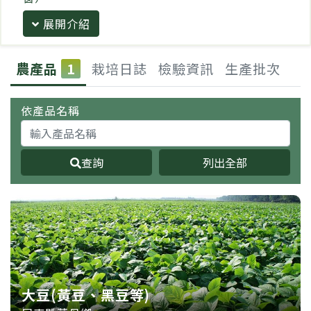
展開介紹
農產品
1
栽培日誌
檢驗資訊
生產批次
依產品名稱
查詢
列出全部
大豆(黃豆、黑豆等)