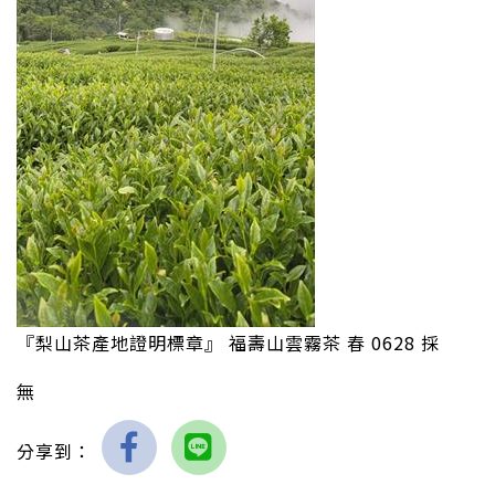
『梨山茶產地證明標章』 福壽山雲霧茶 春 0628 採
無
分享到：