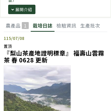
窗）
展開介紹
農產品
1
栽培日誌
檢驗資訊
生產批次
115/07/08
置頂
『梨山茶產地證明標章』 福壽山雲霧
茶 春 0628 更新