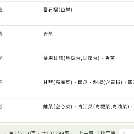
隆
番石榴(芭樂)
鑫
香蕉
蘭
葉用甘藷(地瓜葉,甘藷葉)、香蕉
偉
芳
 ， 第
2/5220
頁，共
104399
筆，
上一頁
|
跳至第