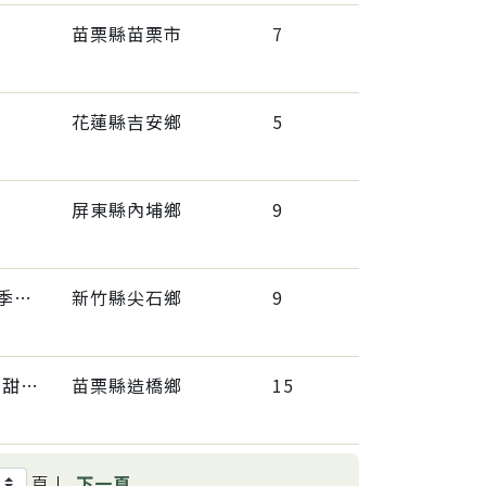
苗栗縣苗栗市
7
花蓮縣吉安鄉
5
屏東縣內埔鄉
9
甘藍(高麗菜)、節瓜、甜椒(含青椒)、四季豆(菜豆)、香菇、番茄(含小番茄)
新竹縣尖石鄉
9
蕹菜(空心菜)、青江菜(青梗菜,青油菜)、甜椒(含青椒)、茄子
苗栗縣造橋鄉
15
頁 |
下一頁