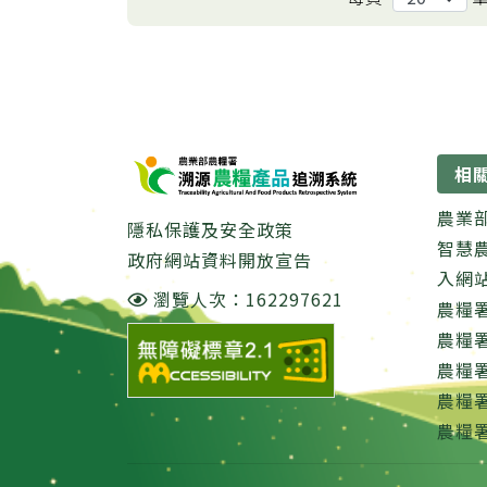
:::
相
農業
隱私保護及安全政策
智慧
政府網站資料開放宣告
入網
瀏覽人次：162297621
農糧
農糧
農糧
農糧
農糧