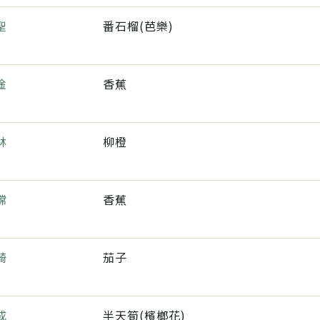
聖
番石榴(芭樂)
淦
香蕉
林
柳橙
嫦
香蕉
錡
茄子
成
半天筍(檳榔花)