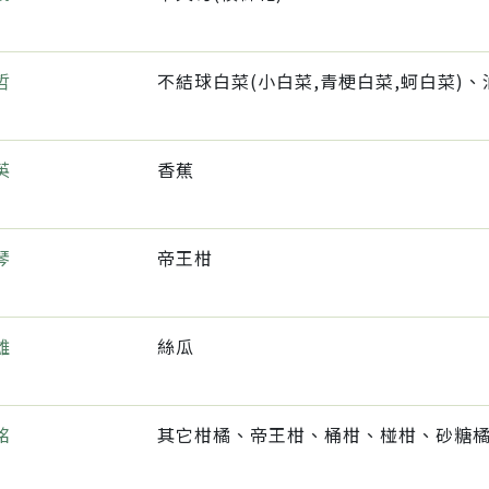
哲
英
香蕉
琴
帝王柑
雄
絲瓜
銘
其它柑橘、帝王柑、桶柑、椪柑、砂糖