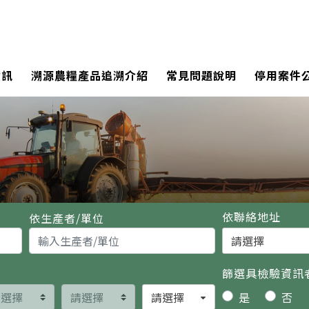
資訊
溯源農糧產品追溯介紹
常見問題說明
停用案件
依聯絡地址
依生產者/單位
縣市
篩選具檢驗資訊
是
否