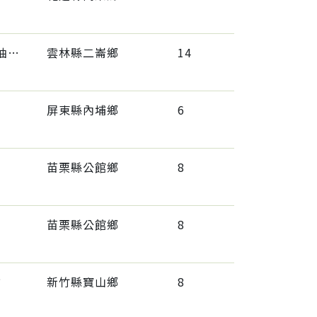
不結球白菜(小白菜,青梗白菜,蚵白菜)、油菜(小松菜.青松菜)、茼蒿、菠菜、萵苣、青江菜(青梗菜,青油菜)
雲林縣二崙鄉
14
屏東縣內埔鄉
6
苗栗縣公館鄉
8
苗栗縣公館鄉
8
橘
新竹縣寶山鄉
8