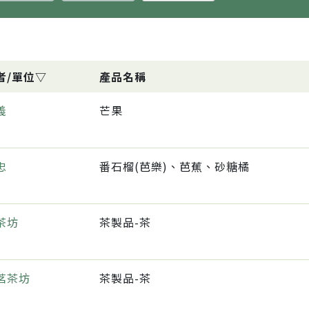
者/單位▽
產品名稱
義
芒果
忠
番石榴(芭樂)、芭蕉、砂糖橘
茶坊
茶製品-茶
茗茶坊
茶製品-茶