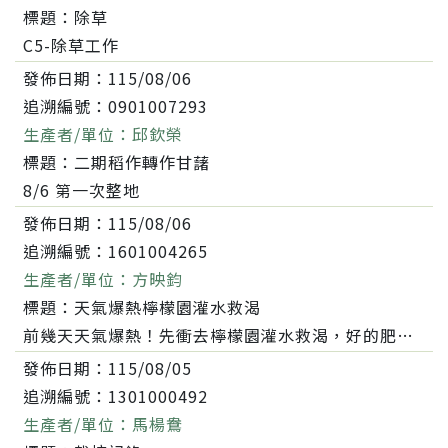
標題：
除草
C5-除草工作
發佈日期：
115/08/06
追溯編號：
0901007293
生產者/單位：
邱欽榮
標題：
二期稻作轉作甘藷
8/6 第一次整地
發佈日期：
115/08/06
追溯編號：
1601004265
生產者/單位：
方映鈞
標題：
天氣爆熱檸檬園灌水救渴
前幾天天氣爆熱！先衝去檸檬園灌水救渴，好的肥水管理有助於整枝後的結果枝發展，希望來年成果豐碩！
發佈日期：
115/08/05
追溯編號：
1301000492
生產者/單位：
馬楊鴦