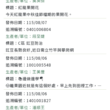
生產者/單位：
吳英傑
標題：
紅龍果開花
今天紅龍果中秋佳節檔期的果開花。
發佈日期：
115/08/07
追溯編號：
0401006804
生產者/單位：
段至婕
標題：
C區 豇豆防治
豇豆長勢良好,近日需立竹竿與攀爬網
發佈日期：
115/08/06
追溯編號：
1001005548
生產者/單位：
王美豐
標題：
📚邊做邊學🪂
🤠離果園近就是有這個好處，早上先到田裡工作，到點再到雲林林內進修多元微生物應用課程。只是勞動了一下，坐進教室後，眼皮不聽使喚，差點和周公開起會來😅......
發佈日期：
115/08/06
追溯編號：
1401001827
生產者/單位：
潘順王