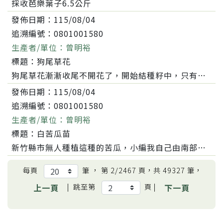
採收芭樂葉子6.5公斤
發佈日期：
115/08/04
追溯編號：
0801001580
生產者/單位：
曾明裕
標題：
狗尾草花
狗尾草花漸漸收尾不開花了，開始結種籽中，只有幾枝還有零星的花，狗尾草花帶紫色，非常漂亮而且花瓣是❤️形是不是很特別呀！可惜花期很短暫無法一起全開旺盛，......
發佈日期：
115/08/04
追溯編號：
0801001580
生產者/單位：
曾明裕
標題：
白苦瓜苗
新竹縣市無人種植這種的苦瓜，小編我自己由南部種籽公司訂購的苦瓜籽，我們自己育苗無嫁接，今天是種植第二天了，這麼熱的天我們趕緊用花盆蓋著遮陽，讓苦瓜苗住......
每頁
筆 ， 第
2/2467
頁，共
49327
筆，
|
跳至第
頁 |
上一頁
下一頁