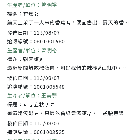
生產者/單位：
曾明裕
標題：
香蕉🍌
前天上架了一大串的香蕉🍌！便宜售出，夏天的香蕉不易黃，所以皮綠綠的稍微有軟了就可以吃，裕蔬👨‍🌾吃的很開心🥳好甜唷！謝謝您喜歡裕蔬👨......
發佈日期：
115/08/07
追溯編號：
0801001580
生產者/單位：
曾明裕
標題：
朝天椒🌶️
最近新聞爆辣椒漲價，剛好我們的辣椒🌶️正紅中，採收了一些上架竹北農會，無農藥栽種的辣椒🌶️用心管理生長的滿滿的辣椒🌶️，辣椒🌶️可以洗乾淨後放......
發佈日期：
115/08/07
追溯編號：
1001005548
生產者/單位：
王美豐
標題：
🍂🍃立秋🍃🍂
暑氣還沒退🔥，果園依舊綠意滿滿🌿，一顆顆芭樂套袋長大中🫒。慢慢累積，靜待好滋味😋💖
發佈日期：
115/08/07
追溯編號：
0601003525