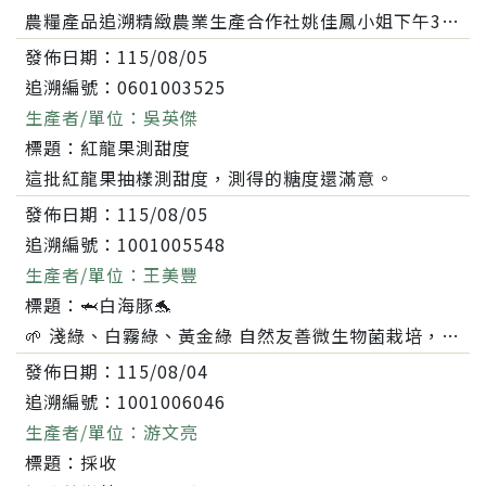
農糧產品追溯精緻農業生產合作社姚佳鳳小姐下午3點20 來果園，我採兩粒文旦樣品，讓她帶回送驗，在果園入口處拍到一隻琉璃鋏蝶，一隻廣斧螳螂 採赤道......
發佈日期：
115/08/05
追溯編號：
0601003525
生產者/單位：
吳英傑
標題：
紅龍果測甜度
這批紅龍果抽樣測甜度，測得的糖度還滿意。
發佈日期：
115/08/05
追溯編號：
1001005548
生產者/單位：
王美豐
標題：
🦈白海豚🐬
🌱 淺綠、白霧綠、黃金綠 自然友善微生物菌栽培，讓芭樂在樹上慢慢熟成，風味更自然。 淺綠芭樂有時還會帶點青澀味，這就是自然熟成的小個性😊。......
發佈日期：
115/08/04
追溯編號：
1001006046
生產者/單位：
游文亮
標題：
採收