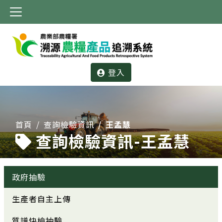
:::
登入
:::
首頁
查詢檢驗資訊
王孟慧
查詢檢驗資訊-王孟慧
政府抽驗
生產者自主上傳
質譜快檢抽驗