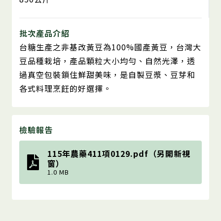
批次產品介紹
台糖生產之非基改黃豆為100%國產黃豆，台灣大
豆品種栽培，產品顆粒大小均勻、自然光澤，透
過真空包裝鎖住鮮甜美味，是自製豆漿、豆芽和
各式料理烹飪的好選擇。
檢驗報告
115年農藥411項0129.pdf（另開新視
窗）
1.0 MB