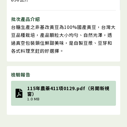
批次產品介紹
台糖生產之非基改黃豆為100%國產黃豆，台灣大
豆品種栽培，產品顆粒大小均勻、自然光澤，透
過真空包裝鎖住鮮甜美味，是自製豆漿、豆芽和
各式料理烹飪的好選擇。
檢驗報告
115年農藥411項0129.pdf（另開新視
窗）
1.0 MB