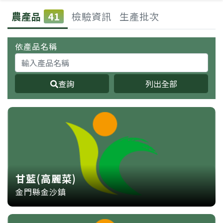
農產品
41
檢驗資訊
生產批次
依產品名稱
查詢
列出全部
甘藍(高麗菜)
金門縣金沙鎮